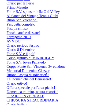
Orario per le Feste
Primo Maggio
Fonte S.V. sponsor della Giò Volley
Al fianco del Vintage Tennis Clubi
Buon San Valentino!
Pasquetta completo
Pasqua chiuso
Freschi anche d'estate!
Ferragosto 2019
AVVISO
Orario periodo festivo
Orario 8 Dicembre
Fonte S.V. e il golf
Corso gratuito di MINIRUGBY
Fonte S.V. loves Pallavolo
Coppa Fonte San Vincenzo 3^ edizione
Memorial Domenico Clazzer
Buona Pasqua di solidarietà!
Le Domeniche del Benessere!
Orario estivo!
Offerta speciale per l'area picnic!
Domenica tra mito, natura e storia!
ORARIO INVERNALE
CHIUSURA STRAORDINARIA
Orario Estivo