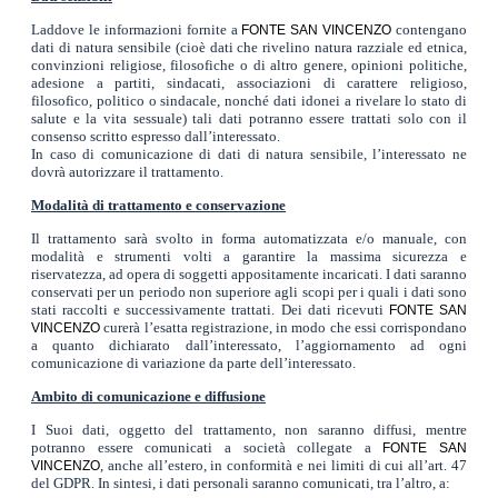
Laddove le informazioni fornite a
contengano
FONTE SAN VINCENZO
dati di natura sensibile (cioè dati che rivelino natura razziale ed etnica,
convinzioni religiose, filosofiche o di altro genere, opinioni politiche,
adesione a partiti, sindacati, associazioni di carattere religioso,
filosofico, politico o sindacale, nonché dati idonei a rivelare lo stato di
salute e la vita sessuale) tali dati potranno essere trattati solo con il
consenso scritto espresso dall’interessato.
In caso di comunicazione di dati di natura sensibile, l’interessato ne
dovrà autorizzare il trattamento.
Modalità di trattamento e conservazione
Il trattamento sarà svolto in forma automatizzata e/o manuale, con
modalità e strumenti volti a garantire la massima sicurezza e
riservatezza, ad opera di soggetti appositamente incaricati. I dati saranno
conservati per un periodo non superiore agli scopi per i quali i dati sono
stati raccolti e successivamente trattati. Dei dati ricevuti
FONTE SAN
curerà l’esatta registrazione, in modo che essi corrispondano
VINCENZO
a quanto dichiarato dall’interessato, l’aggiornamento ad ogni
comunicazione di variazione da parte dell’interessato.
Ambito di comunicazione e diffusione
I Suoi dati, oggetto del trattamento, non saranno diffusi, mentre
potranno essere comunicati a società collegate a
FONTE SAN
, anche all’estero, in conformità e nei limiti di cui all’art. 47
VINCENZO
del GDPR. In sintesi, i dati personali saranno comunicati, tra l’altro, a: