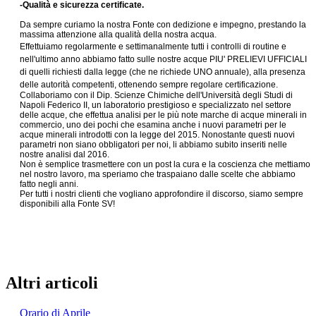
-Qualità e sicurezza certificate.
Da sempre curiamo la nostra Fonte con dedizione e impegno, prestando la
massima attenzione alla qualità della nostra acqua.
Effettuiamo regolarmente e settimanalmente tutti i controlli di routine e
nell'ultimo anno abbiamo fatto sulle nostre acque PIU' PRELIEVI UFFICIALI
di quelli richiesti dalla legge (che ne richiede UNO annuale), alla presenza
delle autorità competenti, ottenendo sempre regolare certificazione.
Collaboriamo con il Dip. Scienze Chimiche dell'Università degli Studi di
Napoli Federico II, un laboratorio prestigioso e specializzato nel settore
delle acque, che effettua analisi per le più note marche di acque minerali in
commercio, uno dei pochi che esamina anche i nuovi parametri per le
acque minerali introdotti con la legge del 2015. Nonostante questi nuovi
parametri non siano obbligatori per noi, li abbiamo subito inseriti nelle
nostre analisi dal 2016.
Non è semplice trasmettere con un post la cura e la coscienza che mettiamo
nel nostro lavoro, ma speriamo che traspaiano dalle scelte che abbiamo
fatto negli anni.
Per tutti i nostri clienti che vogliano approfondire il discorso, siamo sempre
disponibili alla Fonte SV!
Altri articoli
Orario di Aprile