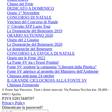
Chiuso per Ferie
DEDICATO A DOMENICO
Orario 1° Novembre
CONCORSO DI NATALE
Vincitori del Concorso di Natale
1° Circuito ATP Lazio Tour
Le Domeniche del Benessere 2019
ORARIO AUTUNNO 2020
Orario del 2 Giugno
Le Domeniche del Benessere 2020
Le domeniche del Benessere
CONCORSO LA TAVOLA DI NATALE
Orario per le Feste 2022
La Fonte SV tra i Tesori Pontini!
Fonte SV sostiene la campagna "Liberami dalla Plastica"
Fonte SV aderisce al progetto del Ministero dell'Ambiente
Chiusura anticipata 24 ottobre
IL GRANDE CICLOCROSS ALLA FONTE SV
Chiusura Ferragosto
© Fonte San Vincenzo. Tutti i diritti riservati. Via Pontina Vecchia km. 39,400 -
04011 Aprilia
P.IVA 02813440597
Privacy Policy
Dimenticato la password?