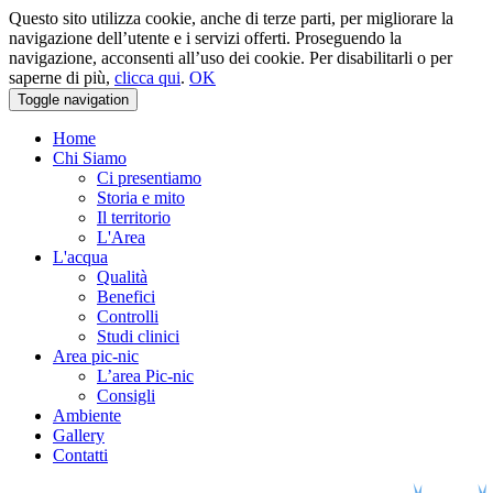
Questo sito utilizza cookie, anche di terze parti, per migliorare la
navigazione dell’utente e i servizi offerti. Proseguendo la
navigazione, acconsenti all’uso dei cookie. Per disabilitarli o per
saperne di più,
clicca qui
.
OK
Toggle navigation
Home
Chi Siamo
Ci presentiamo
Storia e mito
Il territorio
L'Area
L'acqua
Qualità
Benefici
Controlli
Studi clinici
Area pic-nic
L’area Pic-nic
Consigli
Ambiente
Gallery
Contatti