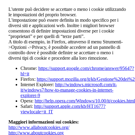
L'utente può decidere se accettare o meno i cookie utilizzando
le impostazioni del proprio browser.
L'impostazione può essere definita in modo specifico per i
diversi siti e applicazioni web. Inoltre i migliori browser
consentono di definire impostazioni diverse per i cookie
“proprietari” e per quelli di “terze parti”.
A titolo di esempio, in Firefox, attraverso il menu Strumenti-
>Opzioni ->Privacy, è possibile accedere ad un pannello di
controllo dove è possibile definire se accettare o meno i
diversi tipi di cookie e procedere alla loro rimozione.
Chrome:
https://support.google.com/chrome/answer/95647?
hl=it
Firefox:
https://support.mozilla.org/it/kb/Gestione%20dei%
Internet Explorer:
http://windows.microsoft.com/it-
it/windows7/how-to-manage-cookies-in-internet-
explorer-9
Opera:
http://help.opera.com/Windows/10.00/it/cookies.html
Safari:
http://support.apple.com/kb/HT1677?
viewlocale=it_IT
Maggiori informazioni sui cookies:
http://www.allaboutcookies.org/
http://www.aboutcookies.org